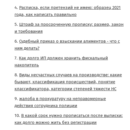
Расписка, если претензий не имею: образец 2021
года, как написать правильно
Штраф за просроченную прописку: размер, закон
и требования
Судебный приказ о взыскании алиментов - что с
ним делать?
Как долго ИП должен хранить фискальный
накопитель
Виды несчастных случаев на производстве: какие
бывают, классификация происшествий, понятие
классификатора, категории степеней тяжести НС
жалоба в прокуратуру на неправомерные
действия сотрудника полиции
В какой срок нужно прописаться после выписки:
как долго можно жить без регистрации