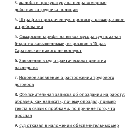
жалоба в прокуратуру на неправомерные
действия сотрудника полиции
Штраф за просроченную прописку: размер, закон
и требования
Самарские тарифы на вывоз мусора суд признал
6-кратно завышенными, выросшие в 15 раз
Саратовские никого не волнуют
Заявление в суд о фактическом принятии
наследства
Исковое заявление о расторжении трудового
договора
Объяснительная записка об опоздании на работу:
образец, как написать, почему опоздал, пример
текста в связи с пробками, по причине того, что
проспал
суд отказал в наложении обеспечительных мер