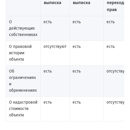
выписка
выписка
переходе
прав
О
есть
есть
есть
действующих
собственниках
О правовой
отсутствуют
есть
есть
истории
объекта
Об
есть
есть
отсутствуют
ограничениях
и
обременениях
О кадастровой
есть
есть
отсутствуют
стоимости
объекта